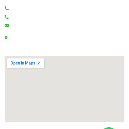
(11) 2924-6792
(11) 94063-8320
francisco@wfsombreadores.com.br
R. Cabonha, 21 - Vila Nair
São Paulo - SP, 04280-110