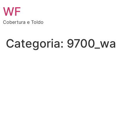
Ir
WF
para
o
Cobertura e Toldo
conteúdo
Categoria:
9700_wa