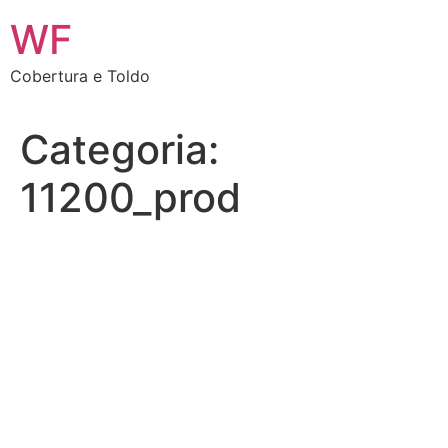
Ir
WF
para
o
Cobertura e Toldo
conteúdo
Categoria:
11200_prod