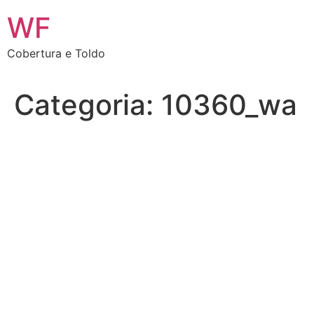
Ir
WF
para
o
Cobertura e Toldo
conteúdo
Categoria:
10360_wa