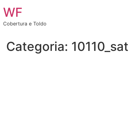
Ir
WF
para
o
Cobertura e Toldo
conteúdo
Categoria:
10110_sat