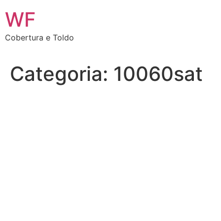
Ir
WF
para
o
Cobertura e Toldo
conteúdo
Categoria:
10060sat