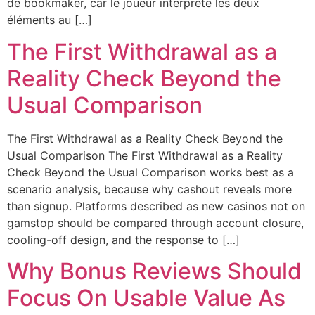
de bookmaker, car le joueur interprète les deux
éléments au […]
The First Withdrawal as a
Reality Check Beyond the
Usual Comparison
The First Withdrawal as a Reality Check Beyond the
Usual Comparison The First Withdrawal as a Reality
Check Beyond the Usual Comparison works best as a
scenario analysis, because why cashout reveals more
than signup. Platforms described as new casinos not on
gamstop should be compared through account closure,
cooling-off design, and the response to […]
Why Bonus Reviews Should
Focus On Usable Value As